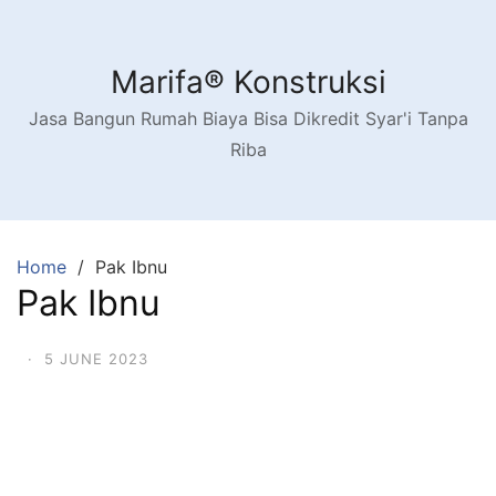
Skip
to
content
Marifa® Konstruksi
Jasa Bangun Rumah Biaya Bisa Dikredit Syar'i Tanpa
Riba
Home
Pak Ibnu
Pak Ibnu
·
5 JUNE 2023